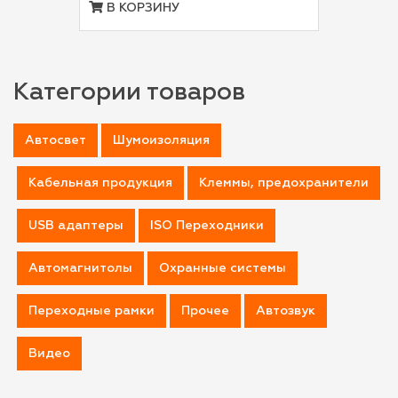
В КОРЗИНУ
Категории товаров
Автосвет
Шумоизоляция
Кабельная продукция
Клеммы, предохранители
USB адаптеры
ISO Переходники
Автомагнитолы
Охранные системы
Переходные рамки
Прочее
Автозвук
Видео