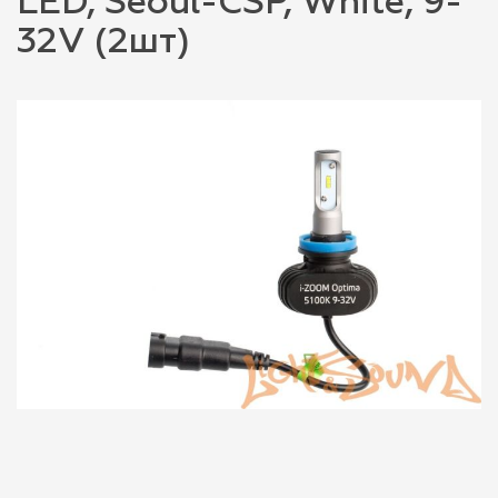
LED, Seoul-CSP, White, 9-
32V (2шт)