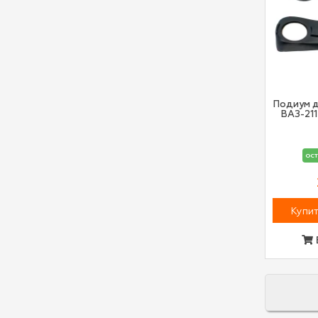
Подиум д
ВАЗ-211
ост
Купит