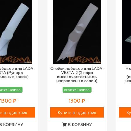
обовые для LADA-
Стойки лобовые для LADA-
На
STA (Рупора
VESTA-2 (2 пары
влены в салон)
высокочастотников
(
направлены в салон)
на
аток 1 компл.
остаток 1 компл.
1300 ₽
1300 ₽
ь в один клик
Купить в один клик
Ку
В КОРЗИНУ
В КОРЗИНУ