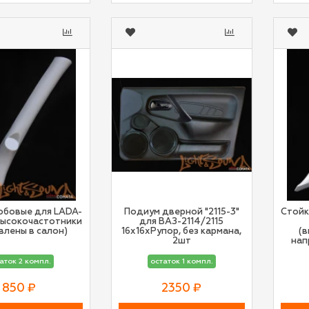
обовые для LADA-
Подиум дверной "2115-3"
Стойк
высокочастотники
для ВАЗ-2114/2115
влены в салон)
16х16хРупор, без кармана,
(
2шт
нап
аток 2 компл.
остаток 1 компл.
850 ₽
2350 ₽