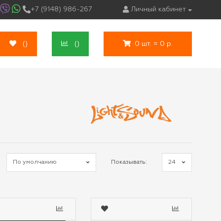
+7 (9148) 986-267
Личный кабинет
(
)
(
)
0 шт. = 0 р.
Показывать: