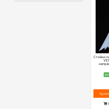
Стойки л
VE
напра
ост
Купит