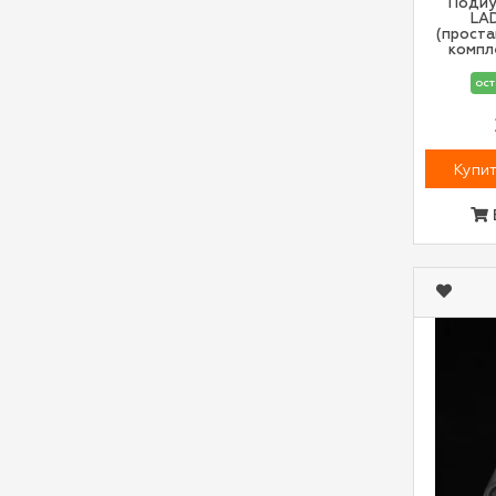
Подиу
LA
(проста
компле
ост
Купит