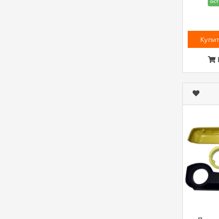
ост
Купит