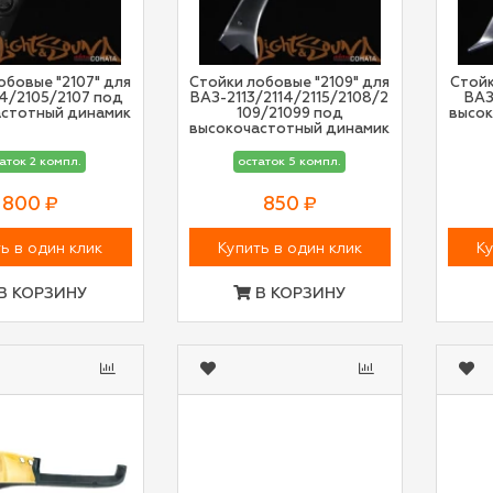
обовые "2107" для
Стойки лобовые "2109" для
Стойк
4/2105/2107 под
ВАЗ-2113/2114/2115/2108/2
ВАЗ
астотный динамик
109/21099 под
высок
высокочастотный динамик
аток 2 компл.
остаток 5 компл.
800 ₽
850 ₽
ь в один клик
Купить в один клик
Ку
В КОРЗИНУ
В КОРЗИНУ