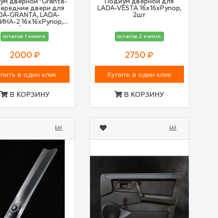
ум дверной "Granta-
Подиум дверной для
 передние двери для
LADA-VESTA 16х16хРупор,
DA-GRANTA, LADA-
2шт
ИНА-2 16х16хРупор,
2шт
остаток 1 компл.
остаток 2 компл.
2000 ₽
2750 ₽
пить в один клик
Купить в один клик
В КОРЗИНУ
В КОРЗИНУ