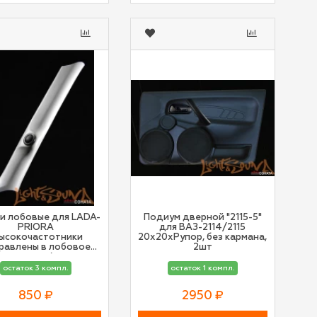
и лобовые для LADA-
Подиум дверной "2115-5"
PRIORA
для ВАЗ-2114/2115
высокочастотники
20х20хРупор, без кармана,
равлены в лобовое
2шт
стекло)
остаток 3 компл.
остаток 1 компл.
850 ₽
2950 ₽