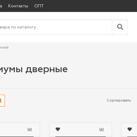
а
Контакты
ОПТ
илей
иумы дверные
Сортировать: