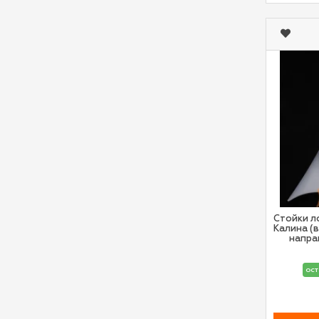
Стойки л
Калина (
напра
ост