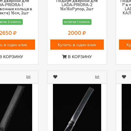
м дверной для
Подиум дверной для
Поди
DA-PRIORA-1
LADA-PRIORA-2
1" в
вочные кольца в
16х16хРупор, 2шт
LA
кте) 16см, 2шт
КАЛ
аток 2 компл.
остаток 1 компл.
2650 ₽
2000 ₽
ь в один клик
Купить в один клик
Ку
В КОРЗИНУ
В КОРЗИНУ