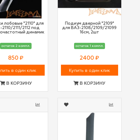
и лобовые "2110" для
Подиум дверной "2109"
-2110/2111/2112 под
для ВАЗ-2108/2109/21099
очастотный динамик
16см, 2шт
остаток 2 компл.
остаток 1 компл.
850 ₽
2400 ₽
пить в один клик
Купить в один клик
В КОРЗИНУ
В КОРЗИНУ