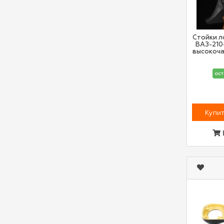
Стойки л
ВАЗ-210
высокоч
ост
Купит