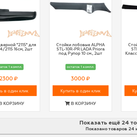
верной "2115" для
Стойки лобовые ALPHA
Сто
4/2115 16см, 2шт
STL-10R-PR LADA Priora
ST
под Рупор 10 см., 2шт
Класс
аток 1 компл.
остаток 1 компл.
2300 ₽
3000 ₽
ь в один клик
Купить в один клик
Ку
В КОРЗИНУ
В КОРЗИНУ
Показать ещё 24 т
Показано товаров 24 