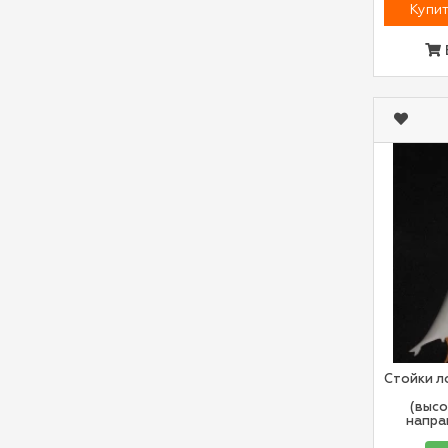
Купит
Стойки л
(выс
напра