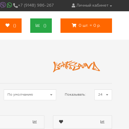
+7 (9148) 986-267
Личный кабинет
(
)
(
)
0 шт. = 0 р.
Показывать: