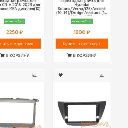
еходная рамка для
Переходная рамка для
 CR-V 2016-2023 для
Hyundai
овки MFA дисплея(10)
Solaris/Verna/i25/Accent
(10-14)/Dodge Attitude (11-
14) для MFB
остаток 1 шт
остаток 2 шт
2250 ₽
1800 ₽
пить в один клик
Купить в один клик
В КОРЗИНУ
В КОРЗИНУ