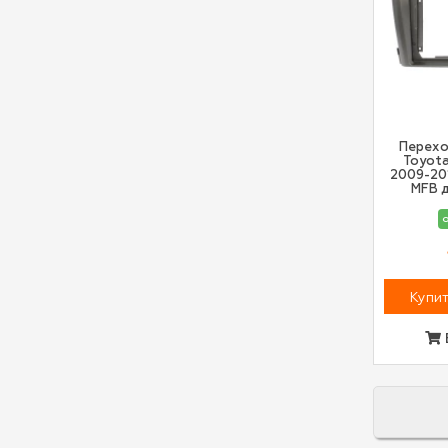
Перехо
Toyota
2009-20
MFB д
о
Купит