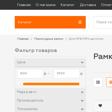
Главная
О магазине
Каталог
Доставка
Оплат
Каталог
Главная
Переходные рамки
Для MFB/MFA дисплея
Фильтр товаров
Рам
Цена
р. -
р.
Марка авто
Производитель
Типоразмер