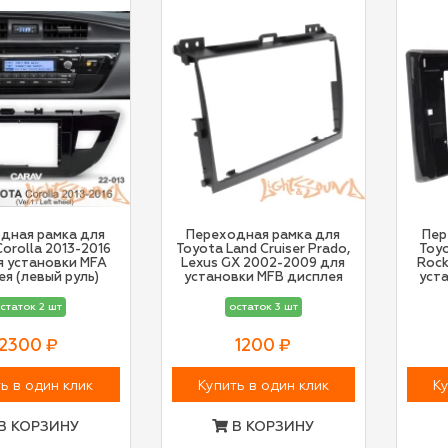
дная рамка для
Переходная рамка для
Пер
orolla 2013-2016
Toyota Land Cruiser Prado,
Toyo
я установки MFA
Lexus GX 2002-2009 для
Rock
я (левый руль)
установки MFB дисплея
уст
статок 2 шт
остаток 3 шт
2300 ₽
1200 ₽
ь в один клик
Купить в один клик
Ку
В КОРЗИНУ
В КОРЗИНУ