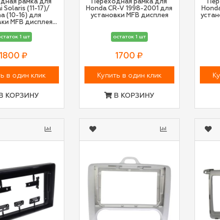
дная рамка для
Переходная рамка для
Пер
 Solaris (11-17)/
Honda CR-V 1998-2001 для
Honda
a (10-16) для
установки MFB дисплея
устан
вки MFB дисплея
черная
статок 1 шт
остаток 1 шт
1800 ₽
1700 ₽
ь в один клик
Купить в один клик
Ку
В КОРЗИНУ
В КОРЗИНУ