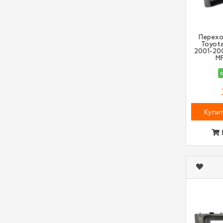
Перехо
Toyota
2001-20
M
о
Купит