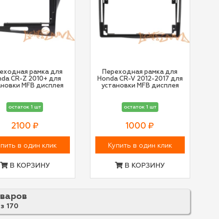
еходная рамка для
Переходная рамка для
da CR-Z 2010+ для
Honda CR-V 2012-2017 для
ановки MFB дисплея
установки MFB дисплея
остаток 1 шт
остаток 1 шт
2100 ₽
1000 ₽
пить в один клик
Купить в один клик
В КОРЗИНУ
В КОРЗИНУ
оваров
из
170