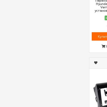
Перехо
Hyundai
Vern
устано
о
Купит