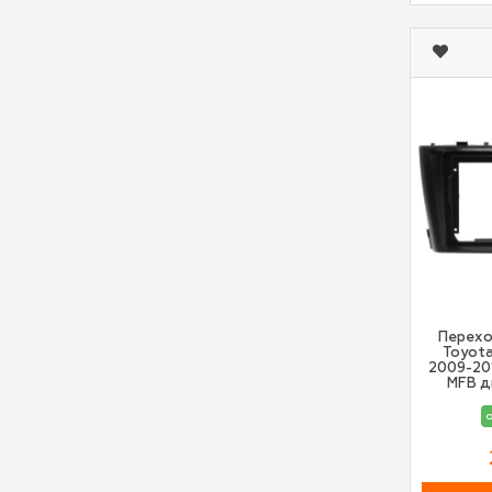
Перехо
Toyota
2009-20
MFB д
о