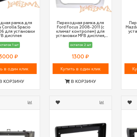
дная рамка для
Переходная рамка для
Пер
 Corolla Spacio
Ford Focus 2008-2011 (с
Mazd
06 для установки
климат контролем) для
уст
FB дисплея
установки MFB дисплея,
серая
статок 1 шт
остаток 2 шт
3000 ₽
1300 ₽
ь в один клик
Купить в один клик
Ку
В КОРЗИНУ
В КОРЗИНУ