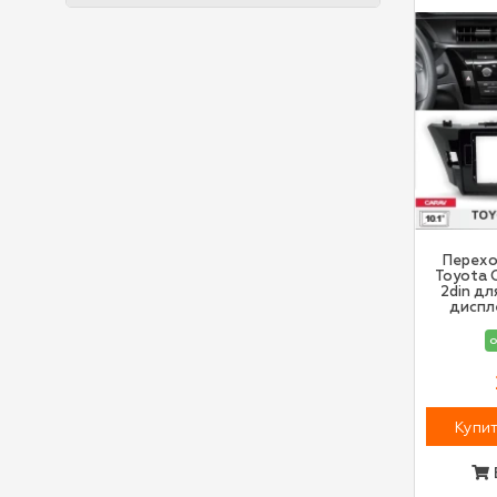
Перехо
Toyota C
2din дл
диспле
о
Купит