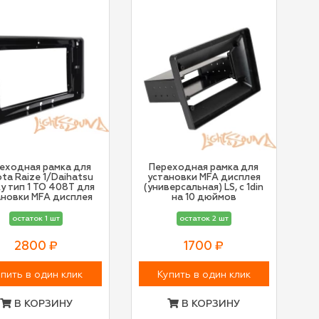
еходная рамка для
Переходная рамка для
ta Raize 1/Daihatsu
установки MFA дисплея
y тип 1 TO 408T для
(универсальная) LS, с 1din
ановки MFA дисплея
на 10 дюймов
остаток 1 шт
остаток 2 шт
2800 ₽
1700 ₽
пить в один клик
Купить в один клик
В КОРЗИНУ
В КОРЗИНУ