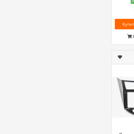
о
Купит