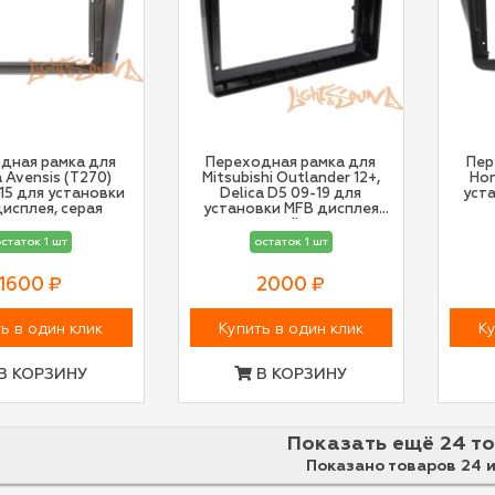
дная рамка для
Переходная рамка для
Пер
 Avensis (T270)
Mitsubishi Outlander 12+,
Hon
15 для установки
Delica D5 09-19 для
уст
исплея, серая
установки MFB дисплея
правый руль
статок 1 шт
остаток 1 шт
1600 ₽
2000 ₽
ь в один клик
Купить в один клик
Ку
В КОРЗИНУ
В КОРЗИНУ
Показать ещё 24 т
Показано товаров 24 