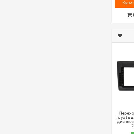
Купит
Перехо
Toyota д
дисплея
2