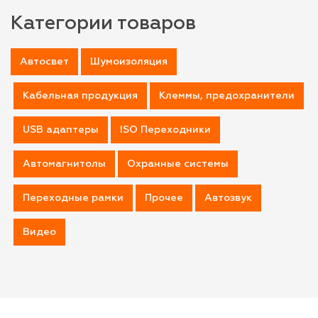
Категории товаров
Автосвет
Шумоизоляция
Кабельная продукция
Клеммы, предохранители
USB адаптеры
ISO Переходники
Автомагнитолы
Охранные системы
Переходные рамки
Прочее
Автозвук
Видео