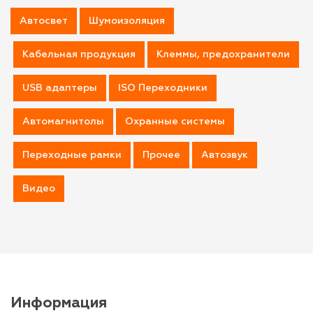
Автосвет
Шумоизоляция
Кабельная продукция
Клеммы, предохранители
USB адаптеры
ISO Переходники
Автомагнитолы
Охранные системы
Переходные рамки
Прочее
Автозвук
Видео
Информация