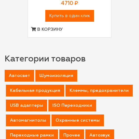
4710 ₽
Купить в один клик
В КОРЗИНУ
Категории товаров
Автосвет
Шумоизоляция
Кабельная продукция
Клеммы, предохранители
USB адаптеры
ISO Переходники
Автомагнитолы
Охранные системы
Переходные рамки
Прочее
Автозвук