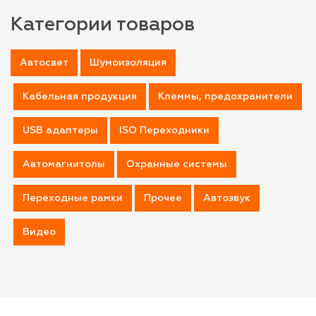
Категории товаров
Автосвет
Шумоизоляция
Кабельная продукция
Клеммы, предохранители
USB адаптеры
ISO Переходники
Автомагнитолы
Охранные системы
Переходные рамки
Прочее
Автозвук
Видео