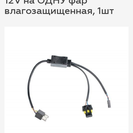
12V на ОДНУ фар
влагозащищенная, 1шт