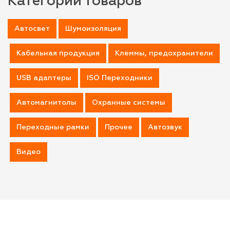
Категории товаров
Автосвет
Шумоизоляция
Кабельная продукция
Клеммы, предохранители
USB адаптеры
ISO Переходники
Автомагнитолы
Охранные системы
Переходные рамки
Прочее
Автозвук
Видео