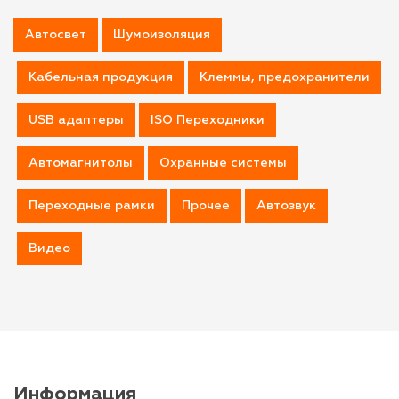
Автосвет
Шумоизоляция
Кабельная продукция
Клеммы, предохранители
USB адаптеры
ISO Переходники
Автомагнитолы
Охранные системы
Переходные рамки
Прочее
Автозвук
Видео
Информация