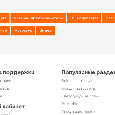
ция
Клеммы, предохранители
USB адаптеры
ISO 
чее
Автозвук
Видео
а поддержки
Популярные разде
с нами
Всё для автозвука
овара
Всё для автосвета
та
Светодиодные балки
DL Audio
 кабинет
Ангельские глазки