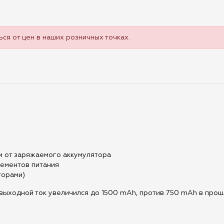
ся от цен в наших розничных точках.
ти от заряжаемого аккумулятора
ементов питания
торами)
 выходной ток увеличился до 1500 mAh, против 750 mAh в прош