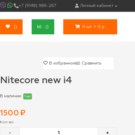
+7 (9148) 986-267
Личный кабинет
(
)
(
)
0 шт. = 0 р.
В избранное
Сравнить
Nitecore new i4
В наличии:
1 шт
1500
₽
Кол-во
-
+