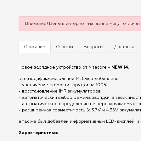
Внимание! Цены в интернет-магазине могут отличать
Описание
Отзывы
Вопросы
Доставка
Новое зарядное устройство от Nitecore -
NEW I4
.
Это модификация ранней I4, было добавлено:
- увеличение скорости зарядки на 100%
- восстановление IMR аккумуляторов
- автоматический выбор режима зарядки, в зависимос
- автоматическое определение не перезаряжаемых эл
- расширенная совместимость (с 3.7V и 4.35V аккумуля
а так же был добавлен информативный LED-дисплей, и
Характеристики: