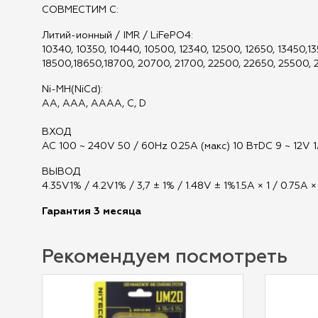
СОВМЕСТИМ С:
Литий-ионный / IMR / LiFePO4:
10340, 10350, 10440, 10500, 12340, 12500, 12650, 13450,13
18500,18650,18700, 20700, 21700, 22500, 22650, 25500,
Ni-MH(NiCd):
AA, AAA, AAAA, C, D
ВХОД
AC 100 ~ 240V 50 / 60Hz 0.25A (макс) 10 ВтDC 9 ~ 12V 
ВЫВОД
4.35V1% / 4.2V1% / 3,7 ± 1% / 1.48V ± 1%1.5A × 1 / 0.75A ×
Гарантия 3 месяца
Рекомендуем посмотреть