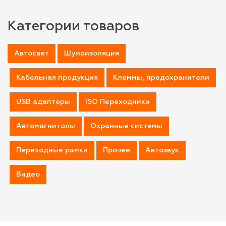
Категории товаров
Автосвет
Шумоизоляция
Кабельная продукция
Клеммы, предохранители
USB адаптеры
ISO Переходники
Автомагнитолы
Охранные системы
Переходные рамки
Прочее
Автозвук
Видео