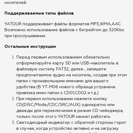
носителей.
Поддерживаемые типы файлов
YATOUR поддерживает файлы форматов MP3,WMA,AAC.
Возможно использование файлов с битрейтом до 320Kbs
при прослушивании.
Остальные инструкции
Перед первым использованием обязательно
отформатируйте карту SD или USB-накопитель в
файловую систему FAT32, далее , запишите
предпочитаемое аудио на носитель, создав при этом
папки с произвольными именами для вашего
удобства (В YT-M06 нового образца устранена
привязка имен папок к CD01,CD02 и т.д.)
При первом использовании нажмите кнопку
CD(DISC/Mode/CDC/SRC/AUX) однократно или
дважды для переключения в режим CD чейнджера,
только после этого YATOUR начнет работать.
Светодиодный индикатор с обратной стороны горит
в случае, когда устройство активно и на загрузку