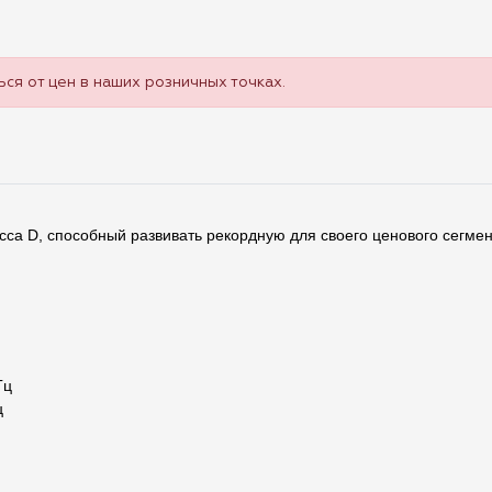
ся от цен в наших розничных точках.
а D, способный развивать рекордную для своего ценового сегмен
Гц
ц