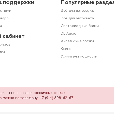
а поддержки
Популярные разде
с нами
Всё для автозвука
овара
Всё для автосвета
та
Светодиодные балки
DL Audio
 кабинет
Ангельские глазки
аказов
Ксенон
дки
Усилители мощности
ся от цен в наших розничных точках.
ю можно по телефону:
+7 (914) 898-62-67