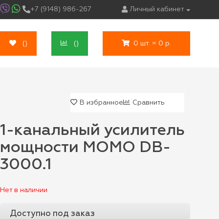
+7 (9148) 986-267
Личный кабинет
(
)
(
)
0 шт. = 0 р.
В избранное
Сравнить
1-канальный усилитель
мощности MOMO DB-
3000.1
Нет в наличии
Доступно под заказ