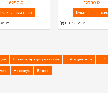
6290 ₽
12990 ₽
Купить в один клик
Купить в один клик
ЗИНУ
В КОРЗИНУ
ция
Клеммы, предохранители
USB адаптеры
ISO 
чее
Автозвук
Видео