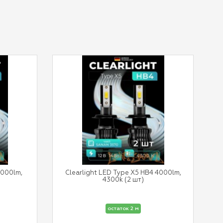
4000lm,
Clearlight LED Type X5 HB4 4000lm,
4300k (2 шт)
остаток 2 м