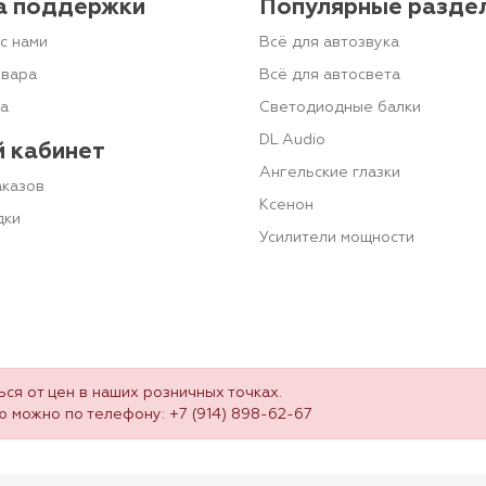
а поддержки
Популярные разде
с нами
Всё для автозвука
овара
Всё для автосвета
та
Светодиодные балки
DL Audio
 кабинет
Ангельские глазки
аказов
Ксенон
дки
Усилители мощности
ся от цен в наших розничных точках.
ю можно по телефону:
+7 (914) 898-62-67