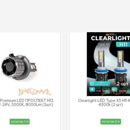
 Premium LED ПРОСПЕКТ H13,
Clearlight LED Type X5 H11 
2-24V, 5000K, 8000Lm (2шт)
4300k (2 шт)
остаток 1 м
остаток 2 м