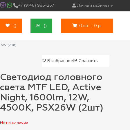
+7 (9148) 986-267
Личный кабинет
(
)
(
)
0 шт. = 0 р.
26W (2шт)
В избранное
Сравнить
Светодиод головного
света MTF LED, Active
Night, 1600lm, 12W,
4500K, PSX26W (2шт)
Нет в наличии