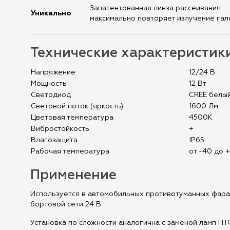
Запатентованная линза рассеивания
Уникально
максимально повторяет излучение га
Технические характеристик
Напряжение
12/24 В
Мощность
12 Вт
Светодиод
CREE белы
Световой поток (яркость)
1600 Лм
Цветовая температура
4500К
Вибростойкость
+
Влагозащита
IP65
Рабочая температура
от -40 до 
Применение
Используется в автомобильных противотуманных фарах
бортовой сети 24 В.
Установка по сложности аналогична с заменой ламп ПТ