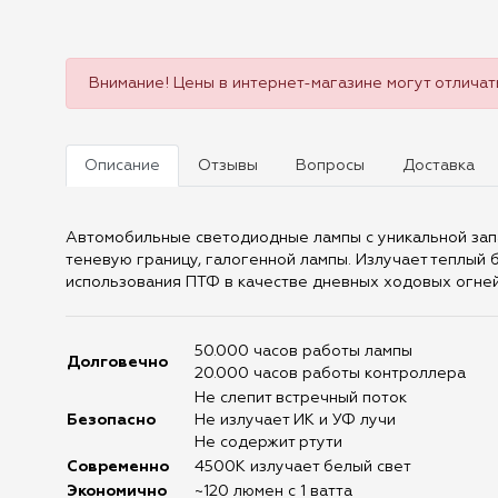
Внимание! Цены в интернет-магазине могут отличать
Описание
Отзывы
Вопросы
Доставка
Автомобильные светодиодные лампы с уникальной запа
теневую границу, галогенной лампы. Излучает теплый
использования ПТФ в качестве дневных ходовых огней
50.000 часов работы лампы
Долговечно
20.000 часов работы контроллера
Не слепит встречный поток
Безопасно
Не излучает ИК и УФ лучи
Не содержит ртути
Современно
4500K излучает белый свет
Экономично
~120 люмен с 1 ватта