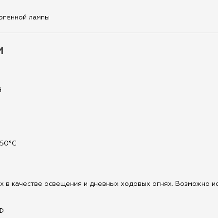
логенной лампы
и
й
+50°С
 в качестве освещения и дневных ходовых огнях. Возможно и
Ф.