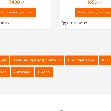
7480 ₽
1650 ₽
Купить в один клик
Купить в один клик
ЗИНУ
В КОРЗИНУ
ция
Клеммы, предохранители
USB адаптеры
ISO 
чее
Автозвук
Видео