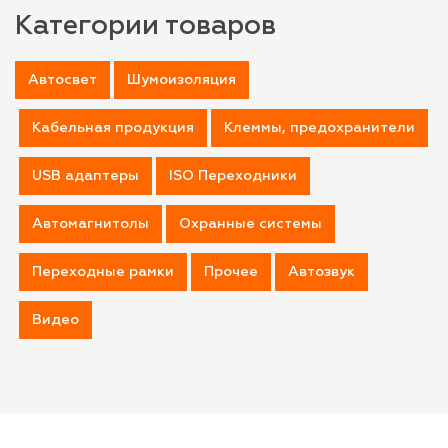
Категории товаров
Автосвет
Шумоизоляция
Кабельная продукция
Клеммы, предохранители
USB адаптеры
ISO Переходники
Автомагнитолы
Охранные системы
Переходные рамки
Прочее
Автозвук
Видео