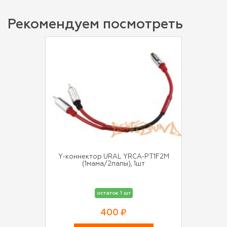
Рекомендуем посмотреть
Y-коннектор URAL YRCA-PT1F2M
(1мама/2папы), 1шт
остаток 1 шт
400 ₽