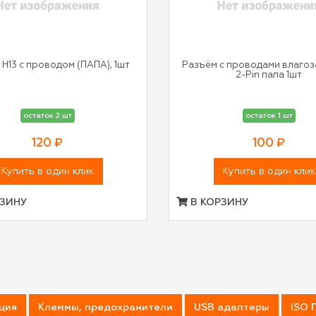
H13 c проводом (ПАПА), 1шт
Разъём с проводами влаго
2-Pin папа 1шт
остаток 2 шт
остаток 1 шт
120 ₽
100 ₽
Купить в один клик
Купить в один клик
ЗИНУ
В КОРЗИНУ
ция
Клеммы, предохранители
USB адаптеры
ISO 