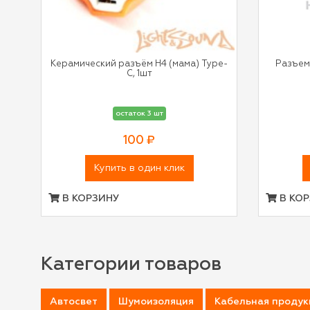
Керамический разъём Н4 (мама) Type-
Разъем 
С, 1шт
остаток 3 шт
100 ₽
Купить в один клик
В КОРЗИНУ
В КОР
Категории товаров
Автосвет
Шумоизоляция
Кабельная продук