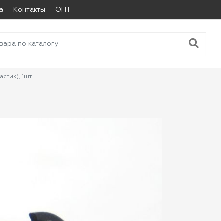
а
Контакты
ОПТ
астик), 1шт