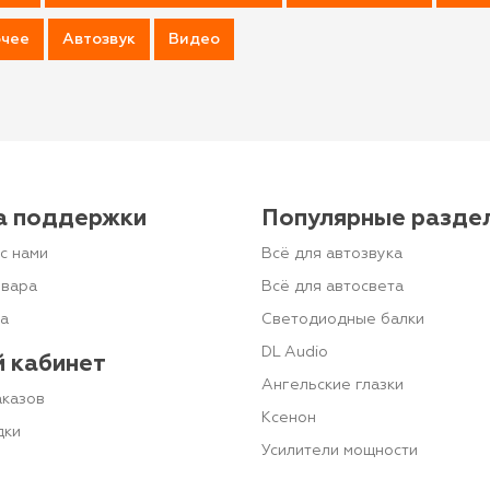
чее
Автозвук
Видео
а поддержки
Популярные разде
с нами
Всё для автозвука
овара
Всё для автосвета
та
Светодиодные балки
DL Audio
 кабинет
Ангельские глазки
аказов
Ксенон
дки
Усилители мощности