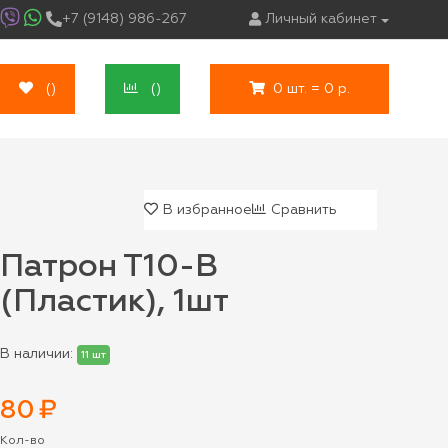
+7 (9148) 986-267
Личный кабинет
(
)
(
)
0 шт. = 0 р.
В избранное
Сравнить
Патрон Т10-В
(Пластик), 1шт
В наличии:
11 шт
80
₽
Кол-во