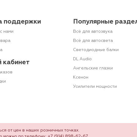
а поддержки
Популярные разде
с нами
Всё для автозвука
овара
Всё для автосвета
та
Светодиодные балки
DL Audio
 кабинет
Ангельские глазки
аказов
Ксенон
дки
Усилители мощности
ся от цен в наших розничных точках.
ю можно по телефону:
+7 (914) 898-62-67