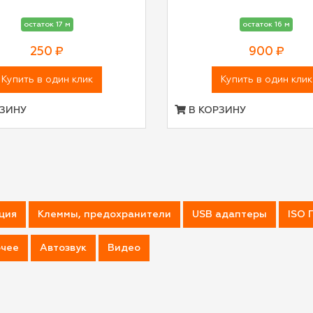
остаток 17 м
остаток 16 м
250 ₽
900 ₽
Купить в один клик
Купить в один клик
ЗИНУ
В КОРЗИНУ
ция
Клеммы, предохранители
USB адаптеры
ISO 
чее
Автозвук
Видео