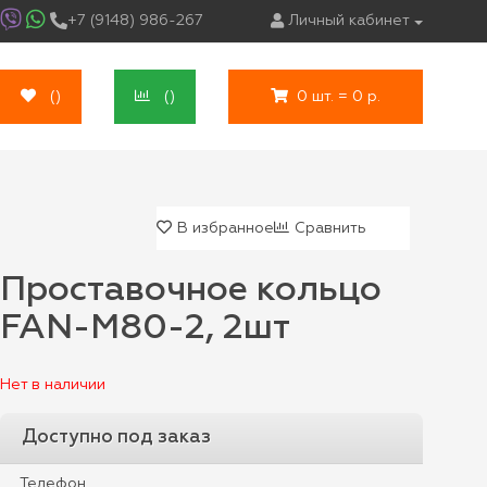
+7 (9148) 986-267
Личный кабинет
(
)
(
)
0 шт. = 0 р.
В избранное
Сравнить
Проставочное кольцо
FAN-M80-2, 2шт
Нет в наличии
Доступно под заказ
Телефон