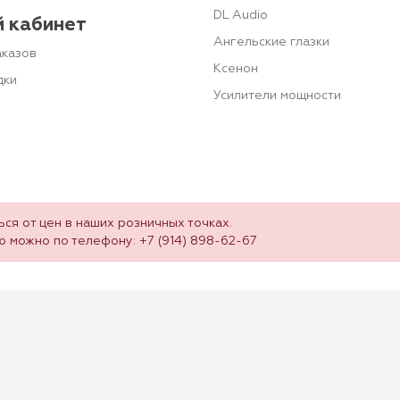
DL Audio
 кабинет
Ангельские глазки
аказов
Ксенон
дки
Усилители мощности
ся от цен в наших розничных точках.
ю можно по телефону:
+7 (914) 898-62-67