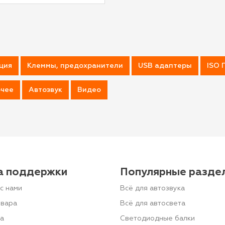
ция
Клеммы, предохранители
USB адаптеры
ISO 
чее
Автозвук
Видео
а поддержки
Популярные разде
с нами
Всё для автозвука
овара
Всё для автосвета
та
Светодиодные балки