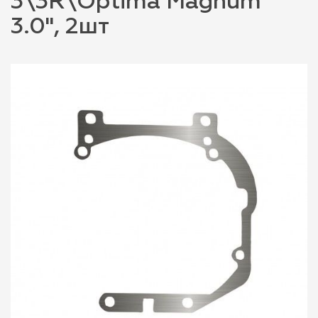
3\3R\Optima Magnum
3.0", 2шт