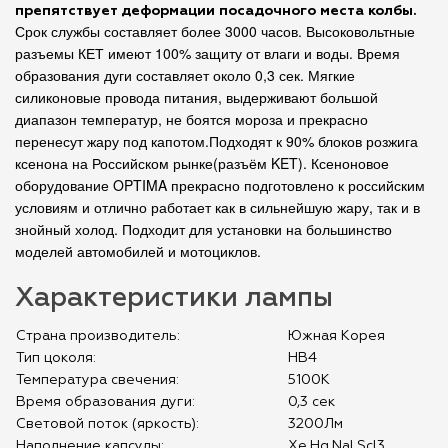
препятствует деформации посадочного места колбы.
Срок службы составляет более 3000 часов. Высоковольтные
разъемы КЕТ имеют 100% защиту от влаги и воды. Время
образования дуги составляет около 0,3 сек. Мягкие
силиконовые провода питания, выдерживают большой
диапазон температур, не боятся мороза и прекрасно
перенесут жару под капотом.Подходят к 90% блоков розжига
ксенона на Российском рынке(разъём KET). Ксеноновое
оборудование
OPTIMA
прекрасно подготовлено к российским
условиям и отлично работает как в сильнейшую жару, так и в
знойный холод. Подходит для установки на большинство
моделей автомобилей и мотоциклов.
Характеристики лампы
Страна производитель:
Южная Корея
Тип цоколя:
HB4
Температура свечения:
5100К
Время образования дуги:
0,3 сек
Световой поток (яркость):
3200Лм
Наполнение капсулы:
Xe,Hg,Nal,Scl3