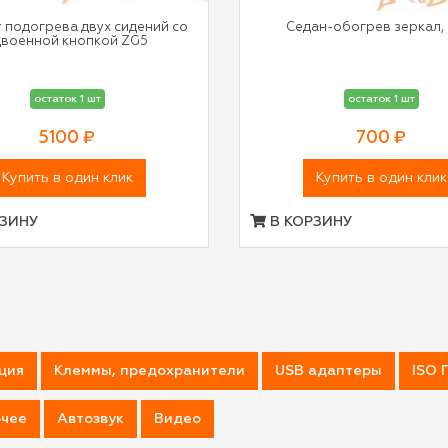
 подогрева двух сидений со
Седан-обогрев зеркал, 
двоенной кнопкой ZG5
остаток 1 шт
остаток 1 шт
5100 ₽
700 ₽
Купить в один клик
Купить в один клик
ЗИНУ
В КОРЗИНУ
ция
Клеммы, предохранители
USB адаптеры
ISO 
чее
Автозвук
Видео