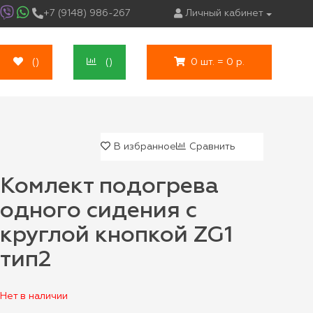
+7 (9148) 986-267
Личный кабинет
(
)
(
)
0 шт. = 0 р.
В избранное
Сравнить
Комлект подогрева
одного сидения с
круглой кнопкой ZG1
тип2
Нет в наличии