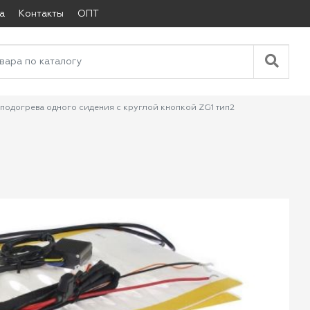
а
Контакты
ОПТ
подогрева одного сидения с круглой кнопкой ZG1 тип2