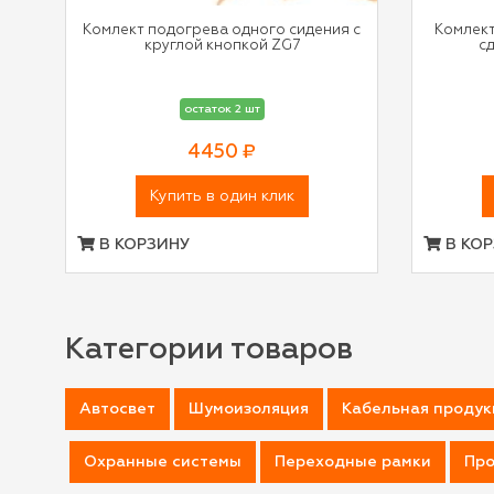
Комлект подогрева одного сидения с
Комлект
круглой кнопкой ZG7
с
остаток 2 шт
4450 ₽
Купить в один клик
В КОРЗИНУ
В КОР
Категории товаров
Автосвет
Шумоизоляция
Кабельная продук
Охранные системы
Переходные рамки
Про