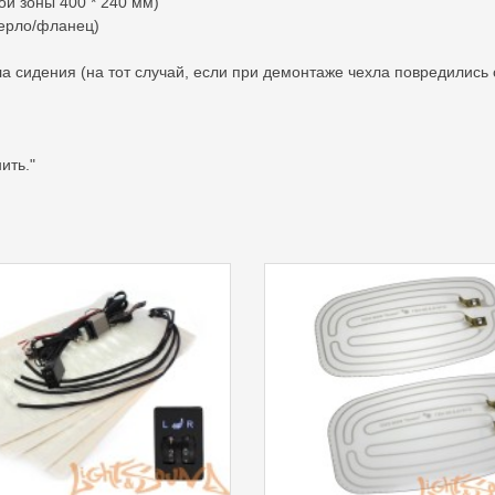
ой зоны 400 * 240 мм)
верло/фланец)
а сидения (на тот случай, если при демонтаже чехла повредились 
ить."