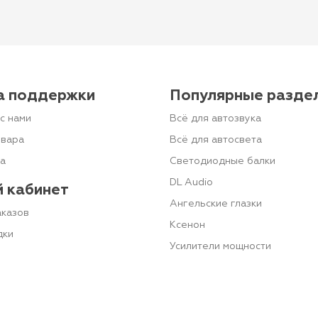
а поддержки
Популярные разде
с нами
Всё для автозвука
овара
Всё для автосвета
та
Светодиодные балки
DL Audio
 кабинет
Ангельские глазки
аказов
Ксенон
дки
Усилители мощности