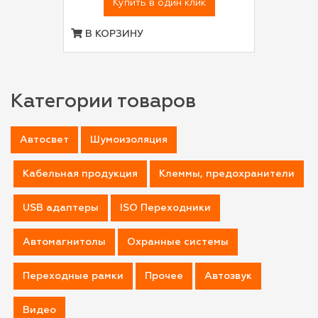
Купить в один клик
В КОРЗИНУ
Категории товаров
Автосвет
Шумоизоляция
Кабельная продукция
Клеммы, предохранители
USB адаптеры
ISO Переходники
Автомагнитолы
Охранные системы
Переходные рамки
Прочее
Автозвук
Видео