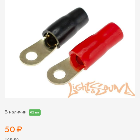
В наличии:
62 шт
50
₽
Кол-во