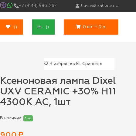
+7 (9148) 986-267
Личный кабинет
(
)
(
)
0 шт. = 0 р.
В избранное
Сравнить
Ксеноновая лампа Dixel
UXV CERAMIC +30% H11
4300К AC, 1шт
В наличии:
3 шт
900
₽