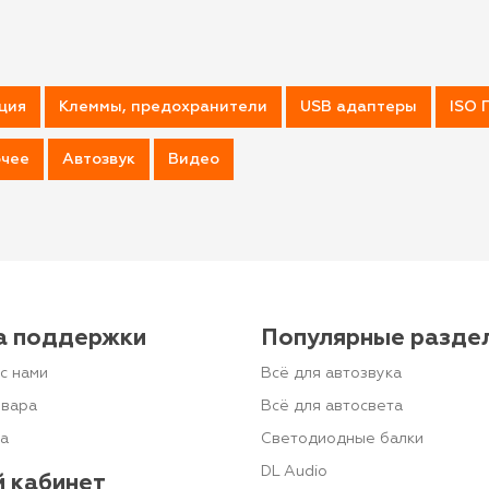
ция
Клеммы, предохранители
USB адаптеры
ISO 
чее
Автозвук
Видео
а поддержки
Популярные разде
с нами
Всё для автозвука
овара
Всё для автосвета
та
Светодиодные балки
DL Audio
 кабинет