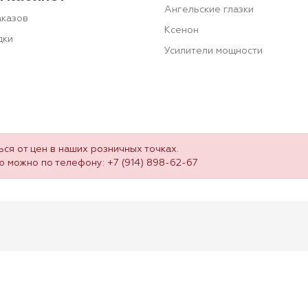
Ангельские глазки
аказов
Ксенон
дки
Усилители мощности
ся от цен в наших розничных точках.
ю можно по телефону:
+7 (914) 898-62-67