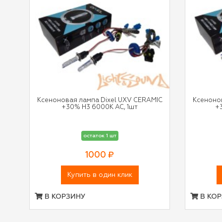
Ксеноновая лампа Dixel UXV CERAMIC
Ксеноно
+30% H3 6000К AC, 1шт
+
остаток 1 шт
1000 ₽
Купить в один клик
В КОРЗИНУ
В КОР