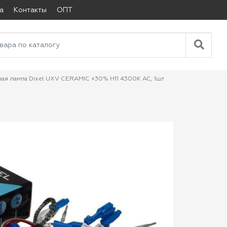
а
Контакты
ОПТ
ая лампа Dixel UXV CERAMIC +30% H11 4300К AC, 1шт