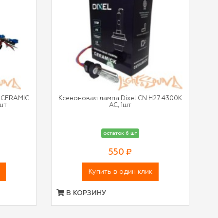
 CERAMIC
Ксеноновая лампа Dixel CN H27 4300К
шт
AC, 1шт
остаток 6 шт
550 ₽
Купить в один клик
В КОРЗИНУ