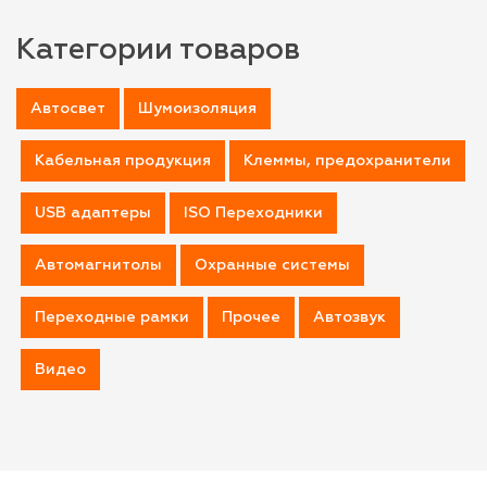
Категории товаров
Автосвет
Шумоизоляция
Кабельная продукция
Клеммы, предохранители
USB адаптеры
ISO Переходники
Автомагнитолы
Охранные системы
Переходные рамки
Прочее
Автозвук
Видео