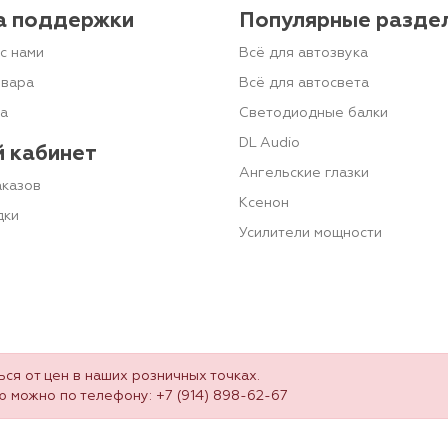
а поддержки
Популярные разде
с нами
Всё для автозвука
овара
Всё для автосвета
та
Светодиодные балки
DL Audio
 кабинет
Ангельские глазки
аказов
Ксенон
дки
Усилители мощности
ся от цен в наших розничных точках.
ю можно по телефону:
+7 (914) 898-62-67