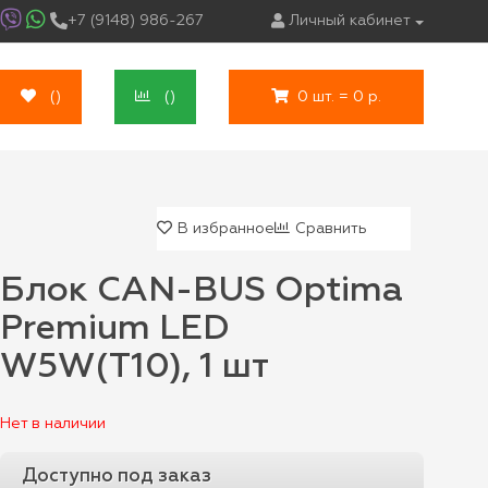
+7 (9148) 986-267
Личный кабинет
(
)
(
)
0 шт. = 0 р.
В избранное
Сравнить
Блок CAN-BUS Optima
Premium LED
W5W(T10), 1 шт
Нет в наличии
Доступно под заказ