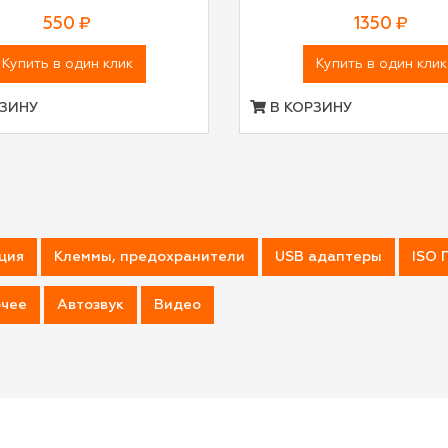
550 ₽
1350 ₽
Купить в один клик
Купить в один клик
ЗИНУ
В КОРЗИНУ
ция
Клеммы, предохранители
USB адаптеры
ISO 
чее
Автозвук
Видео