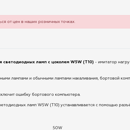
ся от цен в наших розничных точках.
я светодиодных ламп с цоколем W5W (T10)
- имитатор нагр
дными лампами и обычными лампами накаливания, бортовой ком
сключит ошибку бортового компьютера.
ветодиодных ламп W5W (T10) устанавливается с помощью разъё
50W