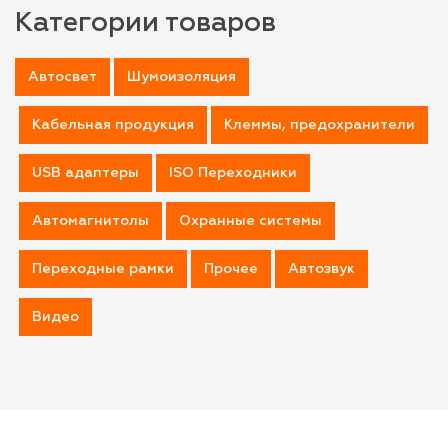
Категории товаров
Автосвет
Шумоизоляция
Кабельная продукция
Клеммы, предохранители
USB адаптеры
ISO Переходники
Автомагнитолы
Охранные системы
Переходные рамки
Прочее
Автозвук
Видео