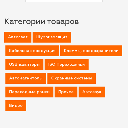
Категории товаров
Автосвет
Шумоизоляция
Кабельная продукция
Клеммы, предохранители
USB адаптеры
ISO Переходники
Автомагнитолы
Охранные системы
Переходные рамки
Прочее
Автозвук
Видео